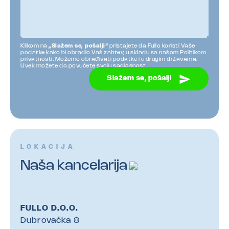
Klikom na
„Slažem se, pošalji“
pristajete da Fullo koristi Vaše
podatke kako bi obradio Vaš zahtev, u skladu sa našom Politikom
privatnosti. Možemo obrađivati podatke i u drugim državama.
Uvek možete da povučete svoju saglasnost.
Slažem se, pošalji
LOKACIJA
Naša kancelarija
FULLO D.O.O.
Dubrovačka 8