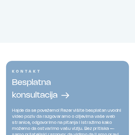
KONTAKT
Besplatna
konsultacija
Hajde da se povežemo! Rezervišite besplatan uvodni
video poziv da razgovaramo o ciljevima vaše web
stranice, odgovorimo na pitanja i istražimo kako
možemo da ostvarimo vašu viziju. Bez pritiska —
samo prijateljski razgovor da vidimo da li smo pravi