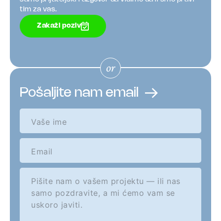
tim za vas.
Zakaži poziv
Pošaljite nam email