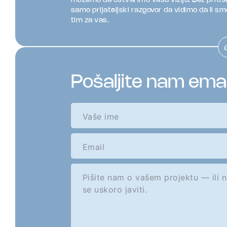
možemo da ostvarimo vašu viziju. Bez priti
samo prijateljski razgovor da vidimo da li sm
tim za vas.
Pošaljite nam ema