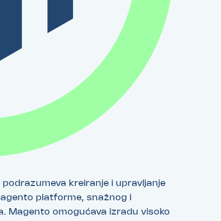
podrazumeva kreiranje i upravljanje
agento platforme, snažnog i
ja. Magento omogućava izradu visoko