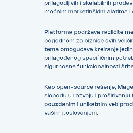
prilagodljivih i skalabilnih pro
moćnim marketinškim alatima i 
Platforma podržava različite met
pogodnom za biznise svih veličin
tema omogućava kreiranje jedin
prilagođenog specifičnim potr
sigurnosne funkcionalnosti štite
Kao open-source rešenje, Mag
slobodu u razvoju i proširivanju 
pouzdanim i unikatnim veb prod
vašim poslovanjem.