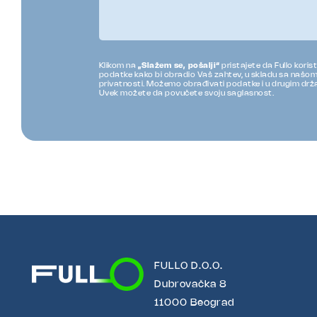
Klikom na
„Slažem se, pošalji“
pristajete da Fullo koris
podatke kako bi obradio Vaš zahtev, u skladu sa našom
privatnosti. Možemo obrađivati podatke i u drugim dr
Uvek možete da povučete svoju saglasnost.
FULLO D.O.O.
Dubrovačka 8
11000 Beograd