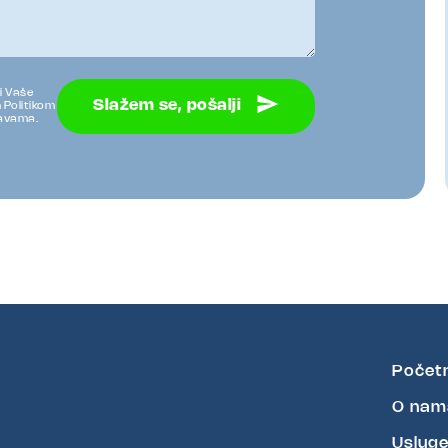
ti Vaše
Slažem se, pošalji
 Politikom
žavama.
Počet
O nam
Uslug