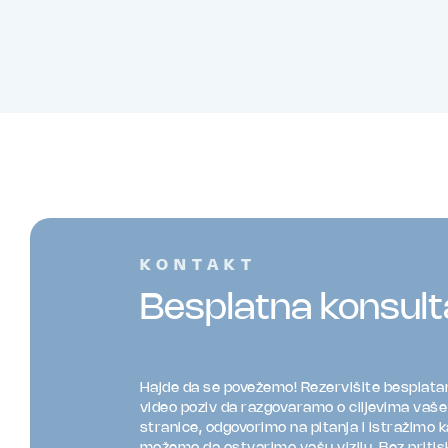
KONTAKT
Besplatna konsult
Hajde da se povežemo! Rezervišite besplata
video poziv da razgovaramo o ciljevima vaš
stranice, odgovorimo na pitanja i istražimo 