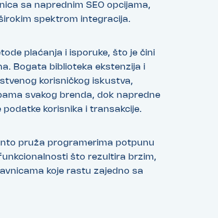
davnica sa naprednim SEO opcijama,
širokim spektrom integracija.
ode plaćanja i isporuke, što je čini
a. Bogata biblioteka ekstenzija i
stvenog korisničkog iskustva,
ebama svakog brenda, dok napredne
 podatke korisnika i transakcije.
ento pruža programerima potpunu
funkcionalnosti što rezultira brzim,
avnicama koje rastu zajedno sa