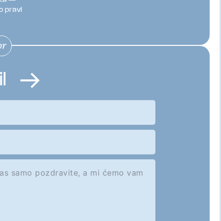
ska —
o pravi
il