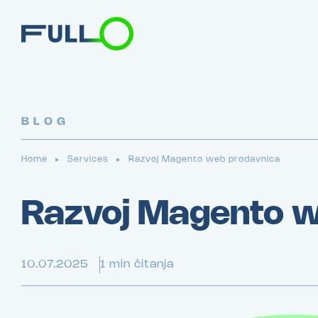
BLOG
Home
Services
Razvoj Magento web prodavnica
▶
▶
Razvoj Magento w
10.07.2025
1 min čitanja