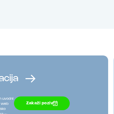
acija
n uvodni
Zakaži poziv
e web
kako