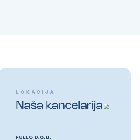
LOKACIJA
Naša kancelarija
FULLO D.O.O.