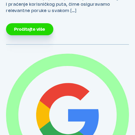
i praćenje korisničkog puta, čime osiguravamo
relevantne poruke u svakom […]
Pročitajte više