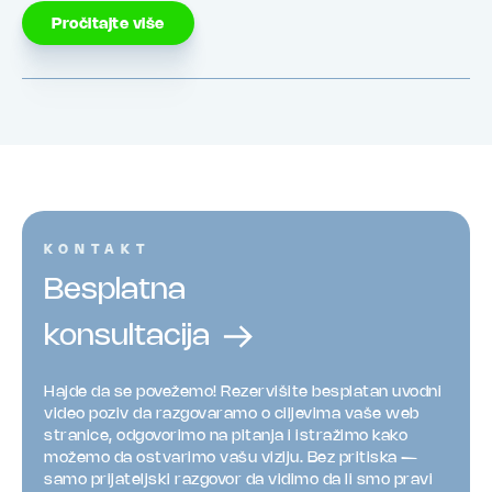
Pročitajte više
KONTAKT
Besplatna
konsultacija
Hajde da se povežemo! Rezervišite besplatan uvodni
video poziv da razgovaramo o ciljevima vaše web
stranice, odgovorimo na pitanja i istražimo kako
možemo da ostvarimo vašu viziju. Bez pritiska —
samo prijateljski razgovor da vidimo da li smo pravi