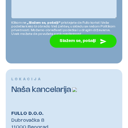
Klikom na
„Slažem se, pošalji“
pristajete da Fullo koristi Vaše
podatke kako bi obradio Vaš zahtev, u skladu sa našom Politikom
privatnosti. Možemo obrađivati podatke i u drugim državama.
Uvek možete da povučete svoju saglasnost.
Slažem se, pošalji
LOKACIJA
Naša kancelarija
FULLO D.O.O.
Dubrovačka 8
11000 Beograd