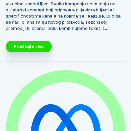
vizuelno upečatljivo. Svaka kampanja se oslanja na
strateški koncept koji odgovara ciljevima klijenta i
specifičnostima kanala na kojima se realizuje. Bilo da
se radi o lansiranju novog proizvoda, sezonskoj
promociji ili brendiranju, kombinujemo tekst, […]
Pročitajte više