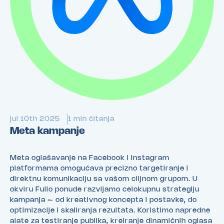
jul 10th 2025
1 min čitanja
Meta kampanje
Meta oglašavanje na Facebook i Instagram
platformama omogućava precizno targetiranje i
direktnu komunikaciju sa vašom ciljnom grupom. U
okviru Fullo ponude razvijamo celokupnu strategiju
kampanja – od kreativnog koncepta i postavke, do
optimizacije i skaliranja rezultata. Koristimo napredne
alate za testiranje publika, kreiranje dinamičnih oglasa