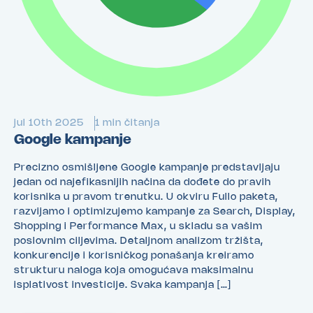
jul 10th 2025
1 min čitanja
Google kampanje
Precizno osmišljene Google kampanje predstavljaju
jedan od najefikasnijih načina da dođete do pravih
korisnika u pravom trenutku. U okviru Fullo paketa,
razvijamo i optimizujemo kampanje za Search, Display,
Shopping i Performance Max, u skladu sa vašim
poslovnim ciljevima. Detaljnom analizom tržišta,
konkurencije i korisničkog ponašanja kreiramo
strukturu naloga koja omogućava maksimalnu
isplativost investicije. Svaka kampanja […]