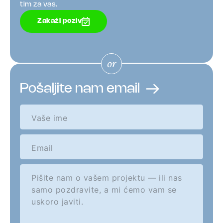
tim za vas.
Zakaži poziv
Pošaljite nam email